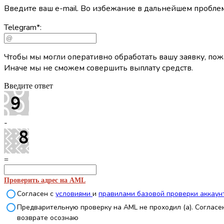
Введите ваш e-mail. Во избежание в дальнейшем проб
Telegram
*
:
Чтобы мы могли оперативно обработать вашу заявку, пожа
Иначе мы не сможем совершить выплату средств.
Введите ответ
-
=
Проверить адрес на AML
Согласен с
условиями
и
правилами базовой проверки аккаун
Предварительную проверку на AML не проходил (а). Согласен
возврате осознаю