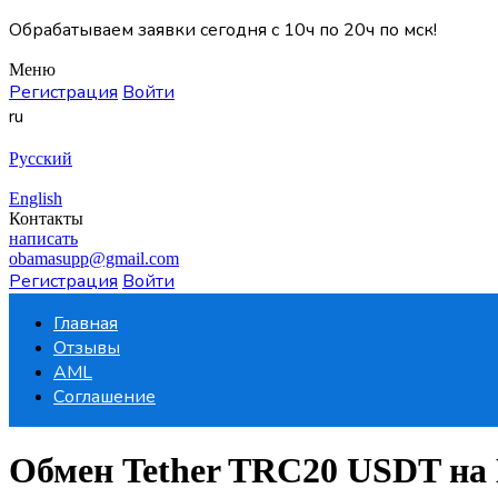
Обрабатываем заявки сегодня с 10ч по 20ч по мск!
Меню
Регистрация
Войти
ru
Русский
English
Контакты
написать
obamasupp@gmail.com
Регистрация
Войти
Главная
Отзывы
AML
Соглашение
Обмен Tether TRC20 USDT н