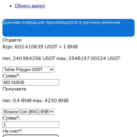
Обмен валют
Данная операция производится в ручном режиме.
Отдаете
602.410639 USDT = 1 BNB
Курс:
min.: 240.964256 USDT
max.: 2548197.00324 USDT
*
Сумма
:
Получаете
min.: 0.4 BNB
max.: 4230 BNB
*
Сумма
:
На счет
*
: