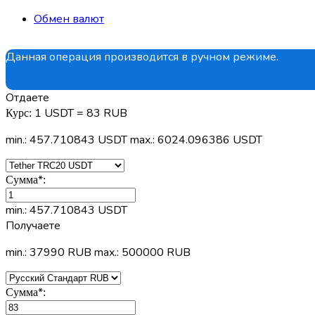
Обмен валют
Данная операция производится в ручном режиме.
Отдаете
1 USDT = 83 RUB
Курс:
min.: 457.710843 USDT
max.: 6024.096386 USDT
*
Сумма
:
min.: 457.710843 USDT
Получаете
min.: 37990 RUB
max.: 500000 RUB
*
Сумма
: