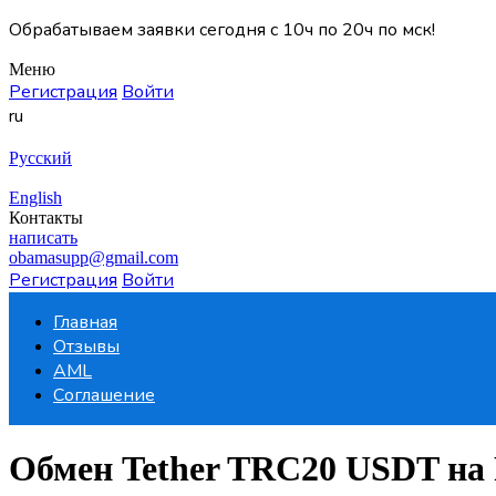
Обрабатываем заявки сегодня с 10ч по 20ч по мск!
Меню
Регистрация
Войти
ru
Русский
English
Контакты
написать
obamasupp@gmail.com
Регистрация
Войти
Главная
Отзывы
AML
Соглашение
Обмен Tether TRC20 USDT на