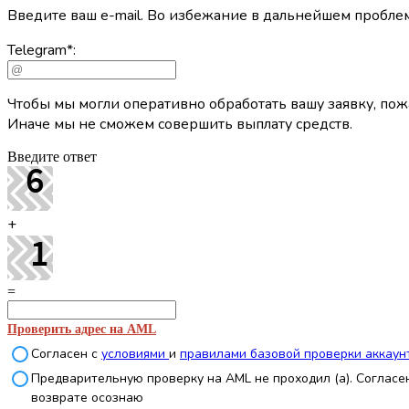
Введите ваш e-mail. Во избежание в дальнейшем проб
Telegram
*
:
Чтобы мы могли оперативно обработать вашу заявку, пожа
Иначе мы не сможем совершить выплату средств.
Введите ответ
+
=
Проверить адрес на AML
Согласен с
условиями
и
правилами базовой проверки аккаун
Предварительную проверку на AML не проходил (а). Согласен
возврате осознаю