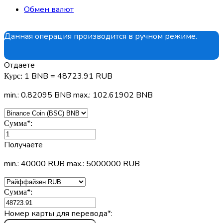
Обмен валют
Данная операция производится в ручном режиме.
Отдаете
1 BNB = 48723.91 RUB
Курс:
min.: 0.82095 BNB
max.: 102.61902 BNB
*
Сумма
:
Получаете
min.: 40000 RUB
max.: 5000000 RUB
*
Сумма
:
Номер карты для перевода
*
: