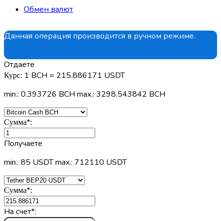
Обмен валют
Данная операция производится в ручном режиме.
Отдаете
1 BCH = 215.886171 USDT
Курс:
min.: 0.393726 BCH
max.: 3298.543842 BCH
*
Сумма
:
Получаете
min.: 85 USDT
max.: 712110 USDT
*
Сумма
:
На счет
*
: